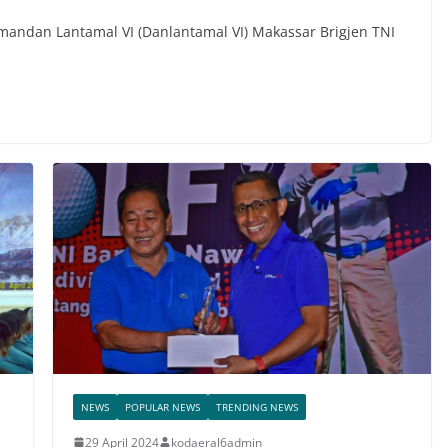
omandan Lantamal VI (Danlantamal VI) Makassar Brigjen TNI
NEWS
POPULAR NEWS
TRENDING NEWS
29 April 2024
kodaeral6admin