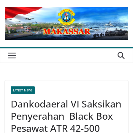
Skip
to
content
LATEST NEWS
Dankodaeral VI Saksikan
Penyerahan Black Box
Pesawat ATR 42-500