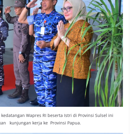
atangan Wapres RI beserta Istri di Provinsi Sulsel ini
akan kunjungan kerja ke Provinsi Papua.