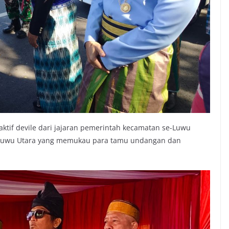
ktif devile dari jajaran pemerintah kecamatan se-Luwu
 Luwu Utara yang memukau para tamu undangan dan