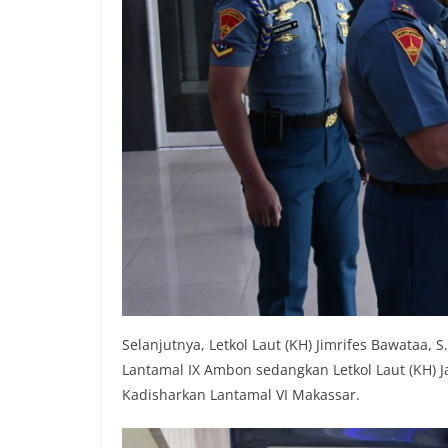
Selanjutnya, Letkol Laut (KH) Jimrifes Bawataa,
Lantamal IX Ambon sedangkan Letkol Laut (KH) 
Kadisharkan Lantamal VI Makassar.