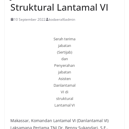
Struktural Lantamal VI
10 September 2022
kodaeral6admin
Serah terima
jabatan
(Sertijab)
dan
Penyerahan
jabatan
Asisten
Danlantamal
VI di
struktural
Lantamal VI
Makassar, Komandan Lantamal VI (Danlantamal VI)
Laksamana Pertama TNI Dr. Benny Sukandari, S.E.,