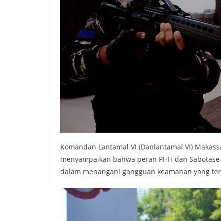
Komandan Lantamal VI (Danlantamal VI) Makassa
menyampaikan bahwa peran PHH dan Sabotase An
dalam menangani gangguan keamanan yang ter