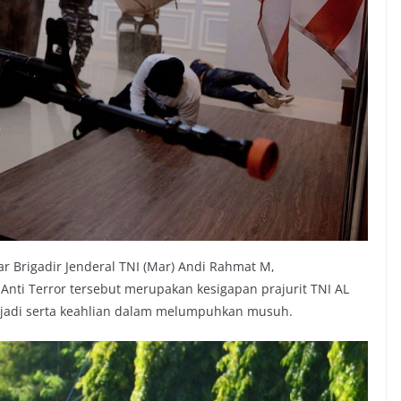
r Brigadir Jenderal TNI (Mar) Andi Rahmat M,
ti Terror tersebut merupakan kesigapan prajurit TNI AL
jadi serta keahlian dalam melumpuhkan musuh.