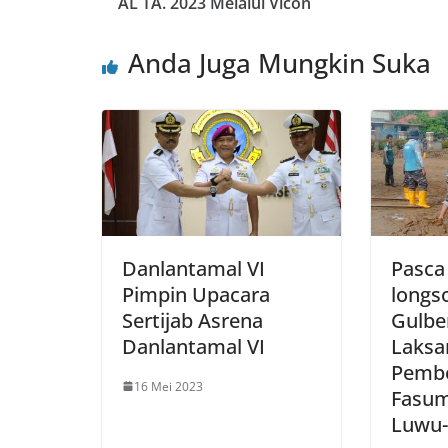
AL TA. 2023 Melalui Vicon
Anda Juga Mungkin Suka
Danlantamal VI
Pasca
Pimpin Upacara
longs
Sertijab Asrena
Gulbe
Danlantamal VI
Laksa
Pembe
16 Mei 2023
Fasum
Luwu-