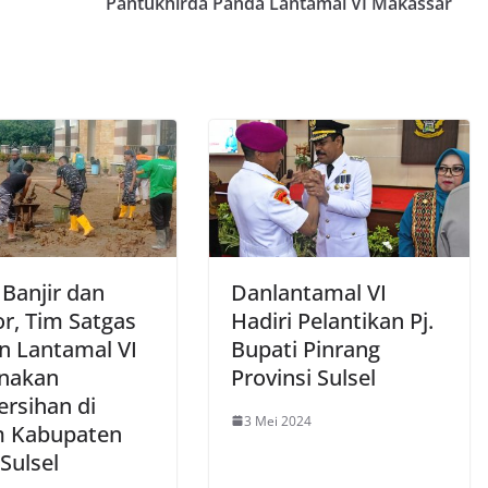
Pantukhirda Panda Lantamal VI Makassar
 Banjir dan
Danlantamal VI
or, Tim Satgas
Hadiri Pelantikan Pj.
n Lantamal VI
Bupati Pinrang
nakan
Provinsi Sulsel
rsihan di
3 Mei 2024
 Kabupaten
Sulsel