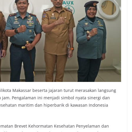
ikota Makassar beserta jajaran turut merasakan langsung
 jam. Pengalaman ini menjadi simbol nyata sinergi dan
ehatan maritim dan hiperbarik di kawasan Indonesia
enyematan Brevet Kehormatan Kesehatan Penyelaman dan