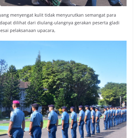
ang menyengat kulit tidak menyurutkan semangat para
 dapat dilihat dari diulang-ulangnya gerakan peserta gladi
lesai pelaksanaan upacara,