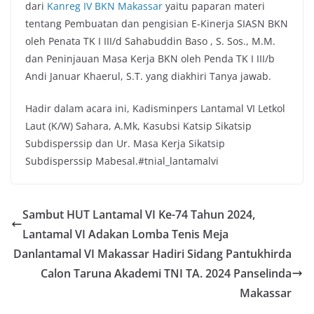
dari
Kanreg IV BKN Makassar
yaitu paparan materi
tentang Pembuatan dan pengisian E-Kinerja SIASN BKN
oleh Penata TK I III/d Sahabuddin Baso , S. Sos., M.M.
dan Peninjauan Masa Kerja BKN oleh Penda TK I III/b
Andi Januar Khaerul, S.T. yang diakhiri Tanya jawab.
Hadir dalam acara ini, Kadisminpers Lantamal VI Letkol
Laut (K/W) Sahara, A.Mk, Kasubsi Katsip Sikatsip
Subdisperssip dan Ur. Masa Kerja Sikatsip
Subdisperssip Mabesal.#tnial_lantamalvi
Sambut HUT Lantamal VI Ke-74 Tahun 2024,
Lantamal VI Adakan Lomba Tenis Meja
Danlantamal VI Makassar Hadiri Sidang Pantukhirda
Calon Taruna Akademi TNI TA. 2024 Panselinda
Makassar