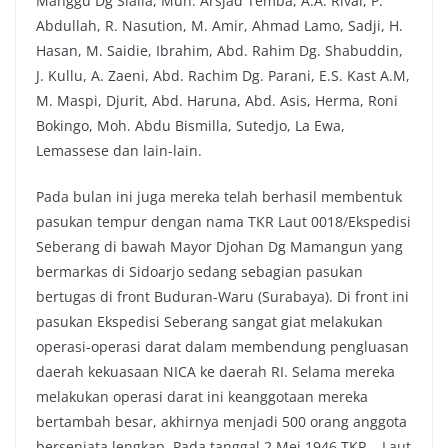
Manggu Dg Sialla, Muh. Arsjad Temba, A.A. Rivai, P.
Abdullah, R. Nasution, M. Amir, Ahmad Lamo, Sadji, H.
Hasan, M. Saidie, Ibrahim, Abd. Rahim Dg. Shabuddin,
J. Kullu, A. Zaeni, Abd. Rachim Dg. Parani, E.S. Kast A.M,
M. Maspi, Djurit, Abd. Haruna, Abd. Asis, Herma, Roni
Bokingo, Moh. Abdu Bismilla, Sutedjo, La Ewa,
Lemassese dan lain-lain.
Pada bulan ini juga mereka telah berhasil membentuk
pasukan tempur dengan nama TKR Laut 0018/Ekspedisi
Seberang di bawah Mayor Djohan Dg Mamangun yang
bermarkas di Sidoarjo sedang sebagian pasukan
bertugas di front Buduran-Waru (Surabaya). Di front ini
pasukan Ekspedisi Seberang sangat giat melakukan
operasi-operasi darat dalam membendung pengluasan
daerah kekuasaan NICA ke daerah RI. Selama mereka
melakukan operasi darat ini keanggotaan mereka
bertambah besar, akhirnya menjadi 500 orang anggota
bersenjata lengkap. Pada tanggal 2 Mei 1946 TKR – Laut