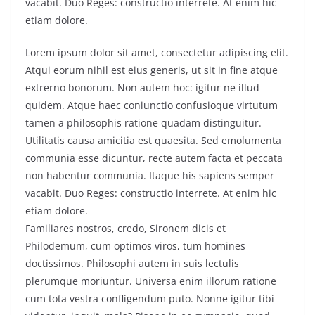
vacabit. Duo Reges: constructio interrete. At enim hic
etiam dolore.
Lorem ipsum dolor sit amet, consectetur adipiscing elit.
Atqui eorum nihil est eius generis, ut sit in fine atque
extrerno bonorum. Non autem hoc: igitur ne illud
quidem. Atque haec coniunctio confusioque virtutum
tamen a philosophis ratione quadam distinguitur.
Utilitatis causa amicitia est quaesita. Sed emolumenta
communia esse dicuntur, recte autem facta et peccata
non habentur communia. Itaque his sapiens semper
vacabit. Duo Reges: constructio interrete. At enim hic
etiam dolore.
Familiares nostros, credo, Sironem dicis et
Philodemum, cum optimos viros, tum homines
doctissimos. Philosophi autem in suis lectulis
plerumque moriuntur. Universa enim illorum ratione
cum tota vestra confligendum puto. Nonne igitur tibi