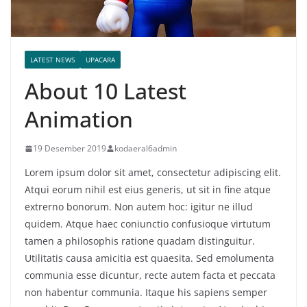
LATEST NEWS
UPACARA
About 10 Latest
Animation
19 Desember 2019
kodaeral6admin
Lorem ipsum dolor sit amet, consectetur adipiscing elit.
Atqui eorum nihil est eius generis, ut sit in fine atque
extrerno bonorum. Non autem hoc: igitur ne illud
quidem. Atque haec coniunctio confusioque virtutum
tamen a philosophis ratione quadam distinguitur.
Utilitatis causa amicitia est quaesita. Sed emolumenta
communia esse dicuntur, recte autem facta et peccata
non habentur communia. Itaque his sapiens semper