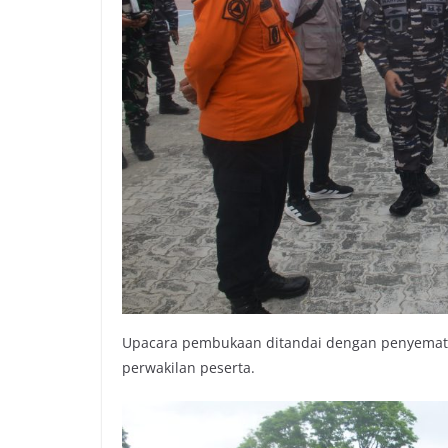
Upacara pembukaan ditandai dengan penyematan
perwakilan peserta.