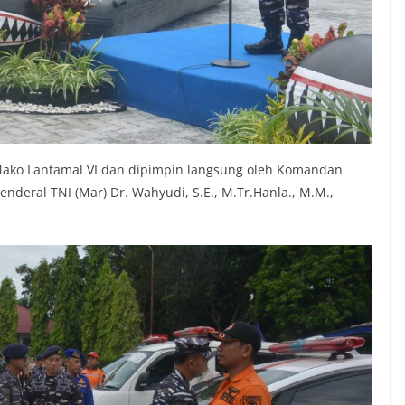
 Mako Lantamal VI dan dipimpin langsung oleh Komandan
enderal TNI (Mar) Dr. Wahyudi, S.E., M.Tr.Hanla., M.M.,