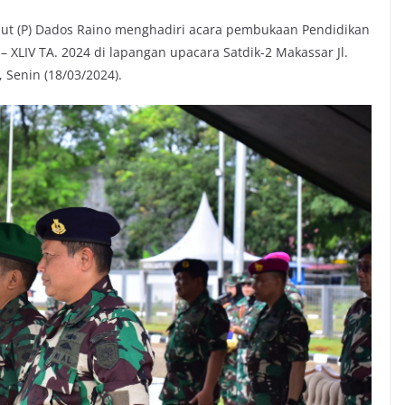
aut (P) Dados Raino menghadiri acara pembukaan Pendidikan
 XLIV TA. 2024 di lapangan upacara Satdik-2 Makassar Jl.
 Senin (18/03/2024).