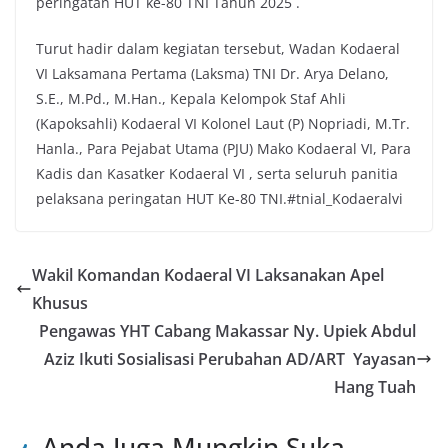
peringatan HUT ke-80 TNI Tahun 2025 .
Turut hadir dalam kegiatan tersebut, Wadan Kodaeral
VI Laksamana Pertama (Laksma) TNI Dr. Arya Delano,
S.E., M.Pd., M.Han., Kepala Kelompok Staf Ahli
(Kapoksahli) Kodaeral VI Kolonel Laut (P) Nopriadi, M.Tr.
Hanla., Para Pejabat Utama (PJU) Mako Kodaeral VI, Para
Kadis dan Kasatker Kodaeral VI , serta seluruh panitia
pelaksana peringatan HUT Ke-80 TNI.#tnial_Kodaeralvi
Wakil Komandan Kodaeral VI Laksanakan Apel
Khusus
Pengawas YHT Cabang Makassar Ny. Upiek Abdul
Aziz Ikuti Sosialisasi Perubahan AD/ART Yayasan
Hang Tuah
Anda Juga Mungkin Suka