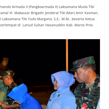
Komando Armada II (Pangkoarmada II) Laksamana Muda TNI
al VI Makassar Brigadir Jenderal TNI (Mar) Amir Kasman,
 Laksamana TNI Yudo Margono, S.E., M.M., beserta Ketua
ertempat di Lanud Sultan Hasanuddin Kab. Maros Prov.