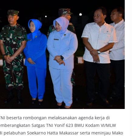
NI beserta rombongan melaksanakan agenda kerja di
pemberangkatan Satgas TNI Yonif 623 BWU Kodam VI/MLW
i pelabuhan Soekarno Hatta Makassar serta meninjau Mako