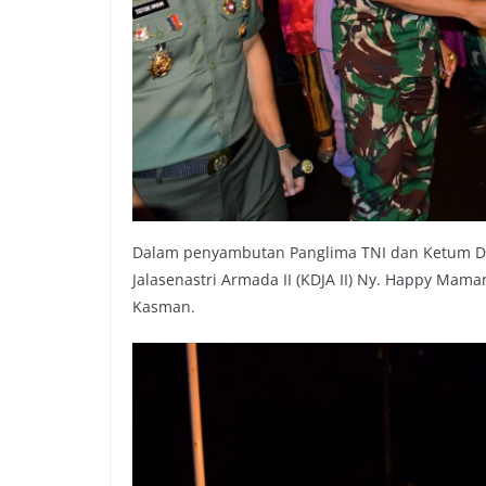
Dalam penyambutan Panglima TNI dan Ketum Dh
Jalasenastri Armada II (KDJA II) Ny. Happy Mama
Kasman.