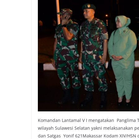
Komandan Lantamal V I mengatakan Panglima T
wilayah Sulawesi Selatan yakni melaksanakan 
dan Satgas Yonif 621Makassar Kodam XIV/HSN d