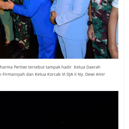
arma Pertiwi tersebut tampak hadir Ketua Daerah
n Firmansyah dan Ketua Korcab VI DJA II Ny. Dewi Amir